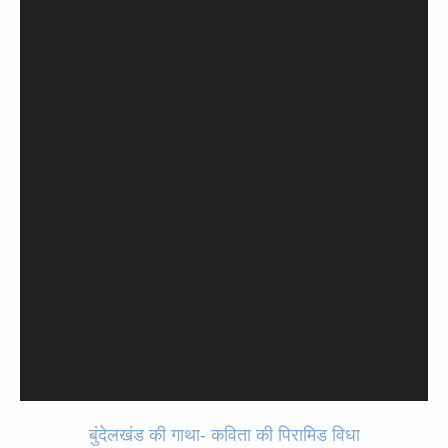
बुंदेलखंड की गाथा- कविता की पिरामिड विधा