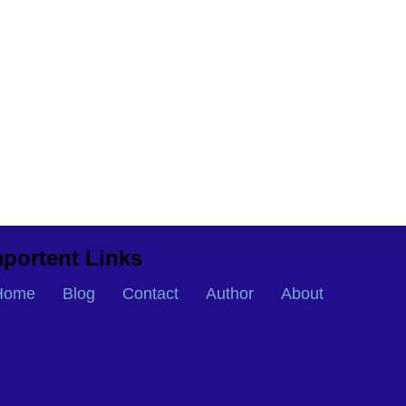
portent Links
Home
Blog
Contact
Author
About