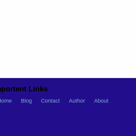
portent Links
Home
Blog
Contact
Author
About