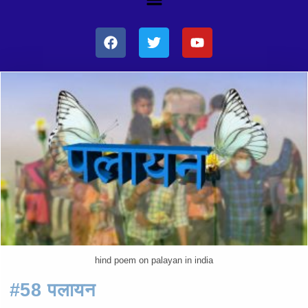
hind poem on palayan in india
#58 पलायन